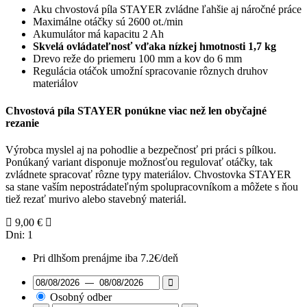
Aku chvostová píla STAYER zvládne ľahšie aj náročné práce
Maximálne otáčky sú 2600 ot./min
Akumulátor má kapacitu 2 Ah
Skvelá ovládateľnosť vďaka nízkej hmotnosti
1,7 kg
Drevo reže do priemeru 100 mm a kov do 6 mm
Regulácia otáčok umožní spracovanie rôznych druhov
materiálov
Chvostová píla STAYER ponúkne viac než len obyčajné
rezanie
Výrobca myslel aj na pohodlie a bezpečnosť pri práci s pílkou.
Ponúkaný variant disponuje možnosťou regulovať otáčky, tak
zvládnete spracovať rôzne typy materiálov. Chvostovka STAYER
sa stane vaším nepostrádateľným spolupracovníkom a môžete s ňou
tiež rezať murivo alebo stavebný materiál.
9,00
€
Dni:
1
Pri dlhšom prenájme iba 7.2€/deň
Osobný odber