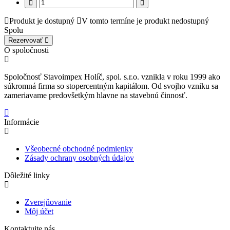
Produkt je dostupný
V tomto termíne je produkt nedostupný
Spolu
Rezervovať
O spoločnosti
Spoločnosť Stavoimpex Holíč, spol. s.r.o. vznikla v roku 1999 ako
súkromná firma so stopercentným kapitálom. Od svojho vzniku sa
zameriavame predovšetkým hlavne na stavebnú činnosť.
Informácie
Všeobecné obchodné podmienky
Zásady ochrany osobných údajov
Dôležité linky
Zverejňovanie
Môj účet
Kontaktujte nás