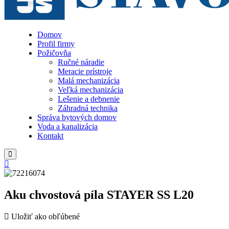
Domov
Profil firmy
Požičovňa
Ručné náradie
Meracie prístroje
Malá mechanizácia
Veľká mechanizácia
Lešenie a debnenie
Záhradná technika
Správa bytových domov
Voda a kanalizácia
Kontakt
Aku chvostová píla STAYER SS L20
Uložiť ako obľúbené