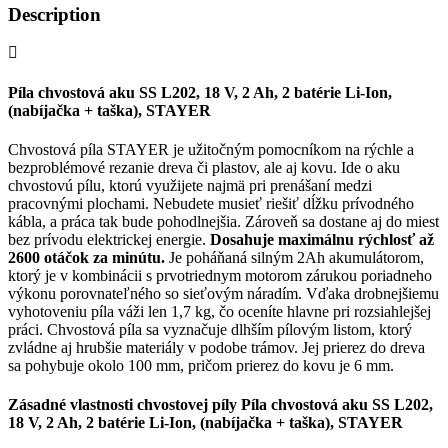
Description
Píla chvostová aku SS L202, 18 V, 2 Ah, 2 batérie Li-Ion,
(nabíjačka + taška), STAYER
Chvostová píla STAYER je užitočným pomocníkom na rýchle a
bezproblémové rezanie dreva či plastov, ale aj kovu. Ide o aku
chvostovú pílu, ktorú využijete najmä pri prenášaní medzi
pracovnými plochami. Nebudete musieť riešiť dĺžku prívodného
kábla, a práca tak bude pohodlnejšia. Zároveň sa dostane aj do miest
bez prívodu elektrickej energie.
Dosahuje maximálnu rýchlosť až
2600
otáčok za minútu.
Je poháňaná silným 2Ah akumulátorom,
ktorý je v kombinácii s prvotriednym motorom zárukou poriadneho
výkonu porovnateľného so sieťovým náradím. Vďaka drobnejšiemu
vyhotoveniu píla váži len 1,7 kg, čo oceníte hlavne pri rozsiahlejšej
práci. Chvostová píla sa vyznačuje dlhším pílovým listom, ktorý
zvládne aj hrubšie materiály v podobe trámov. Jej prierez do dreva
sa pohybuje okolo 100 mm, pričom prierez do kovu je 6 mm.
Zásadné vlastnosti chvostovej píly Píla chvostová aku SS L202,
18 V, 2 Ah, 2 batérie Li-Ion, (nabíjačka + taška), STAYER