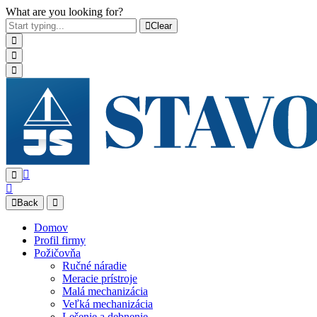
What are you looking for?
Clear
Back
Domov
Profil firmy
Požičovňa
Ručné náradie
Meracie prístroje
Malá mechanizácia
Veľká mechanizácia
Lešenie a debnenie