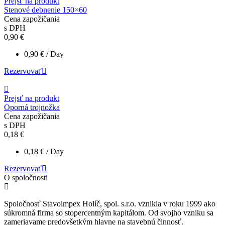
Prejsť na produkt
Stenové debnenie 150×60
Cena zapožičania
s DPH
0,90
€
0,90
€
/ Day
Rezervovať
Prejsť na produkt
Oporná trojnožka
Cena zapožičania
s DPH
0,18
€
0,18
€
/ Day
Rezervovať
O spoločnosti
Spoločnosť Stavoimpex Holíč, spol. s.r.o. vznikla v roku 1999 ako
súkromná firma so stopercentným kapitálom. Od svojho vzniku sa
zameriavame predovšetkým hlavne na stavebnú činnosť.