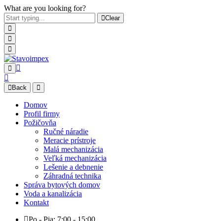
What are you looking for?
Clear
Back
Domov
Profil firmy
Požičovňa
Ručné náradie
Meracie prístroje
Malá mechanizácia
Veľká mechanizácia
Lešenie a debnenie
Záhradná technika
Správa bytových domov
Voda a kanalizácia
Kontakt
Po - Pia: 7:00 - 15:00