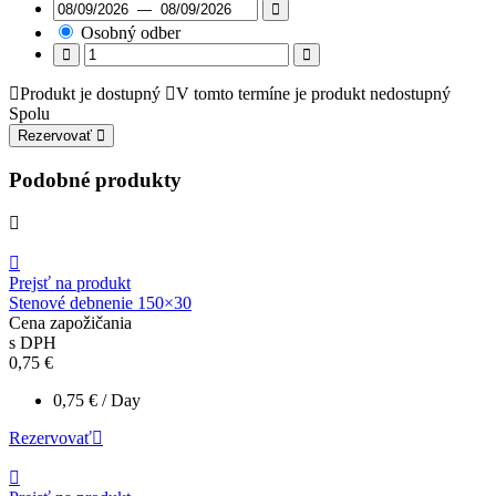
Osobný odber
Produkt je dostupný
V tomto termíne je produkt nedostupný
Spolu
Rezervovať
Podobné produkty
Prejsť na produkt
Stenové debnenie 150×30
Cena zapožičania
s DPH
0,75
€
0,75
€
/ Day
Rezervovať