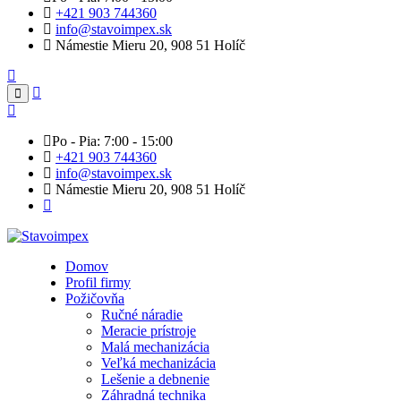
+421 903 744360
info@stavoimpex.sk
Námestie Mieru 20, 908 51 Holíč
Po - Pia: 7:00 - 15:00
+421 903 744360
info@stavoimpex.sk
Námestie Mieru 20, 908 51 Holíč
Domov
Profil firmy
Požičovňa
Ručné náradie
Meracie prístroje
Malá mechanizácia
Veľká mechanizácia
Lešenie a debnenie
Záhradná technika