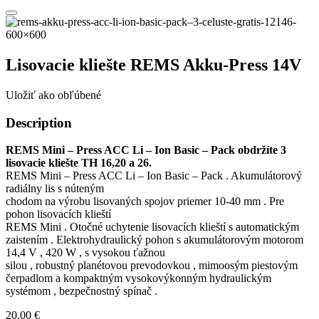
Lisovacie kliešte REMS Akku-Press 14V
Uložiť ako obľúbené
Description
REMS Mini – Press ACC Li – Ion Basic – Pack obdržíte 3
lisovacie kliešte TH 16,20 a 26.
REMS Mini – Press ACC Li – Ion Basic – Pack . Akumulátorový
radiálny lis s núteným
chodom na výrobu lisovaných spojov priemer 10-40 mm . Pre
pohon lisovacích klieští
REMS Mini . Otočné uchytenie lisovacích klieští s automatickým
zaistením . Elektrohydraulický pohon s akumulátorovým motorom
14,4 V , 420 W , s vysokou ťažnou
silou , robustný planétovou prevodovkou , mimoosým piestovým
čerpadlom a kompaktným vysokovýkonným hydraulickým
systémom , bezpečnostný spínač .
20,00
€