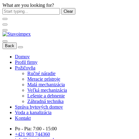
What are you looking for?
Clear
Back
Domov
Profil firmy
Požičovňa
Ručné náradie
Meracie prístroje
Malá mechanizácia
Veľká mechanizácia
Lešenie a debnenie
Záhradná technika
Správa bytových domov
Voda a kanalizácia
Kontakt
Po - Pia: 7:00 - 15:00
+421 903 744360