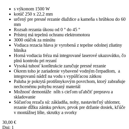
s výkonom 1500 W
kotúč 250 x 22,2 mm
určený pre presné rezanie dlaždice a kameňa s hrúbkou do 60
mm
Rozsah rezania úkosu od 0 ° do 45 °
Prístroj má tepelnú ochranu elektromotora
3000 otáčok za minútu
Vodiaca rezacia hlava je vyrobená z tepelne odolnej zliatiny
hliníka
Horná vodiacia fréza má integrované laserové ukazovátko, čo
plnú kontrolu pri rezaní
Vysoká tuhosť konštrukcie zaručuje presné rezanie
Okrem toho je zariadenie vybavené vodným čerpadlom, a
integrovanú nádrž na vodu s vypúšťacou zátkou
Paluba je pokrytá protišmykovým povrchom, ktorý zabraňuje
nechcenému pohybu rezaný materiál
Možnosť demontáže nôh s cieľom uľahčiť prepravu a
skladovanie
Súčasťou rezača sú: základňa, nohy, nastaviteľný uhlomer,
rezanie dĺžku zámku prvkov, prvok pre držanie dosiek, kľúče
v montážnej lište, skrutky a svorky
30,00
€
Dni:
1