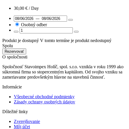
30,00
€
/ Day
Osobný odber
Produkt je dostupný
V tomto termíne je produkt nedostupný
Spolu
Rezervovať
O spoločnosti
Spoločnosť Stavoimpex Holíč, spol. s.r.o. vznikla v roku 1999 ako
súkromná firma so stopercentným kapitálom. Od svojho vzniku sa
zameriavame predovšetkým hlavne na stavebnú činnosť.
Informácie
Všeobecné obchodné podmienky
Zásady ochrany osobných údajov
Dôležité linky
Zverejňovanie
Môj účet