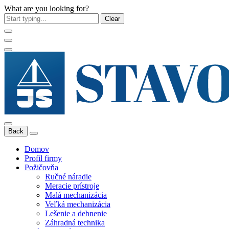
What are you looking for?
Clear
Back
Domov
Profil firmy
Požičovňa
Ručné náradie
Meracie prístroje
Malá mechanizácia
Veľká mechanizácia
Lešenie a debnenie
Záhradná technika