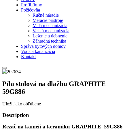
Profil firmy
Požičovňa
Ručné náradie
Meracie prístroje
Malá mechanizácia
Veľká mechanizácia
Lešenie a debnenie
Záhradná technika
Správa bytových domov
Voda a kanalizácia
Kontakt
Píla stolová na dlažbu GRAPHITE
59G886
Uložiť ako obľúbené
Description
Rezač na kameň a keramiku GRAPHITE 59G886