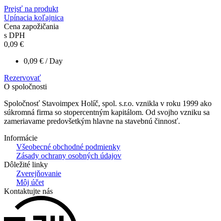
Prejsť na produkt
Upínacia koľajnica
Cena zapožičania
s DPH
0,09
€
0,09
€
/ Day
Rezervovať
O spoločnosti
Spoločnosť Stavoimpex Holíč, spol. s.r.o. vznikla v roku 1999 ako
súkromná firma so stopercentným kapitálom. Od svojho vzniku sa
zameriavame predovšetkým hlavne na stavebnú činnosť.
Informácie
Všeobecné obchodné podmienky
Zásady ochrany osobných údajov
Dôležité linky
Zverejňovanie
Môj účet
Kontaktujte nás