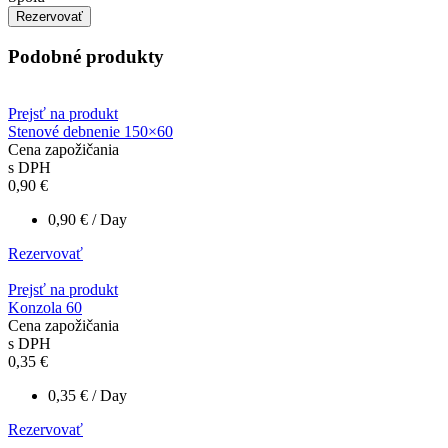
Rezervovať
Podobné produkty
Prejsť na produkt
Stenové debnenie 150×60
Cena zapožičania
s DPH
0,90
€
0,90
€
/ Day
Rezervovať
Prejsť na produkt
Konzola 60
Cena zapožičania
s DPH
0,35
€
0,35
€
/ Day
Rezervovať