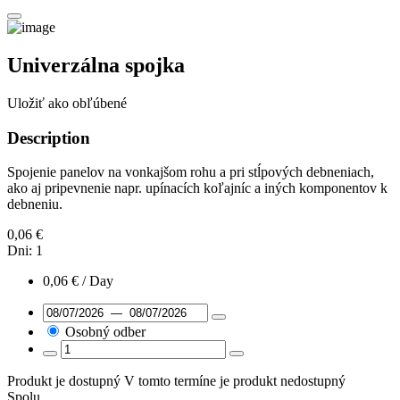
Univerzálna spojka
Uložiť ako obľúbené
Description
Spojenie panelov na vonkajšom rohu a pri stĺpových debneniach,
ako aj pripevnenie napr. upínacích koľajníc a iných komponentov k
debneniu.
0,06
€
Dni:
1
0,06
€
/ Day
Osobný odber
Produkt je dostupný
V tomto termíne je produkt nedostupný
Spolu