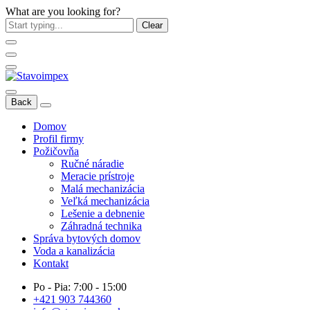
What are you looking for?
Clear
Back
Domov
Profil firmy
Požičovňa
Ručné náradie
Meracie prístroje
Malá mechanizácia
Veľká mechanizácia
Lešenie a debnenie
Záhradná technika
Správa bytových domov
Voda a kanalizácia
Kontakt
Po - Pia: 7:00 - 15:00
+421 903 744360